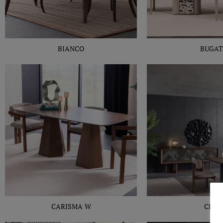
BIANCO
BUGAT
CARISMA W
CROS